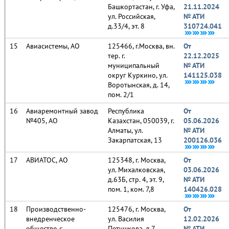
Башкортастан, г. Уфа,
21.11.2024
ул. Российская,
№ АТИ
д.33/4, эт. 8
310724.041
Авиасистемы, АО
125466, г.Москва, вн.
От
тер. г.
22.12.2025
муниципальный
№ АТИ
округ Куркино, ул.
141125.038
Воротынская, д. 14,
пом. 2/1
Авиаремонтный завод
Республика
От
№405, АО
Казахстан, 050039, г.
05.06.2026
Алматы, ул.
№ АТИ
Закарпатская, 13
200126.036
АВИАТОС, АО
125348, г. Москва,
От
ул. Михалковская,
03.06.2026
д.63Б, стр. 4, эт. 9,
№ АТИ
пом. 1, ком. 7,8
140426.028
Производственно-
125476, г. Москва,
От
внедренческое
ул. Василия
12.02.2026
общество с
Петушкова, д.7.
№ АТИ