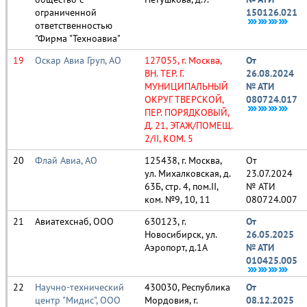
ограниченной
150126.021
ответственностью
"Фирма "Техноавиа"
Оскар Авиа Груп, АО
127055, г. Москва,
От
ВН. ТЕР. Г.
26.08.2024
МУНИЦИПАЛЬНЫЙ
№ АТИ
ОКРУГ ТВЕРСКОЙ,
080724.017
ПЕР. ПОРЯДКОВЫЙ,
Д. 21, ЭТАЖ/ПОМЕЩ.
2/II, КОМ. 5
Флай Авиа, АО
125438, г. Москва,
От
ул. Михалковская, д.
23.07.2024
63Б, стр. 4, пом.II,
№ АТИ
ком. №9, 10, 11
080724.007
Авиатехснаб, ООО
630123, г.
От
Новосибирск, ул.
26.05.2025
Аэропорт, д.1А
№ АТИ
010425.005
Научно-технический
430030, Республика
От
центр "Мидис", ООО
Мордовия, г.
08.12.2025