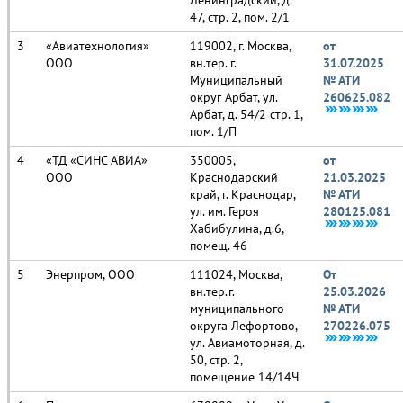
47, стр. 2, пом. 2/1
«Авиатехнология»
119002, г. Москва,
от
ООО
вн.тер. г.
31.07.2025
Муниципальный
№ АТИ
округ Арбат, ул.
260625.082
Арбат, д. 54/2 стр. 1,
пом. 1/П
«ТД «СИНС АВИА»
350005,
от
ООО
Краснодарский
21.03.2025
край, г. Краснодар,
№ АТИ
ул. им. Героя
280125.081
Хабибулина, д.6,
помещ. 46
Энерпром, ООО
111024, Москва,
От
вн.тер.г.
25.03.2026
муниципального
№ АТИ
округа Лефортово,
270226.075
ул. Авиамоторная, д.
50, стр. 2,
помещение 14/14Ч