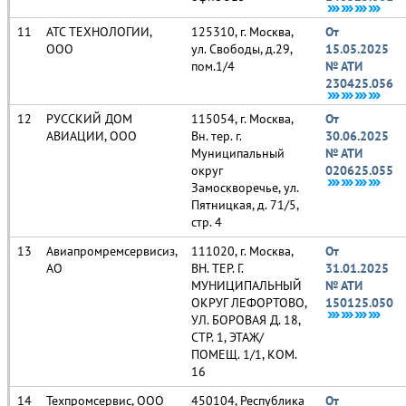
АТС ТЕХНОЛОГИИ,
125310, г. Москва,
От
ООО
ул. Свободы, д.29,
15.05.2025
пом.1/4
№ АТИ
230425.056
РУССКИЙ ДОМ
115054, г. Москва,
От
АВИАЦИИ, ООО
Вн. тер. г.
30.06.2025
Муниципальный
№ АТИ
округ
020625.055
Замоскворечье, ул.
Пятницкая, д. 71/5,
стр. 4
Авиапромремсервисиз,
111020, г. Москва,
От
АО
ВН. ТЕР. Г.
31.01.2025
МУНИЦИПАЛЬНЫЙ
№ АТИ
ОКРУГ ЛЕФОРТОВО,
150125.050
УЛ. БОРОВАЯ Д. 18,
СТР. 1, ЭТАЖ/
ПОМЕЩ. 1/1, КОМ.
16
Техпромсервис, ООО
450104, Республика
От