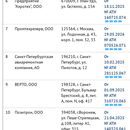
Предприятие
670009, г. Улан-Удэ,
От
"Аэротех", ООО
ул. Гастелло, д. 15А
18.11.2025
№ АТИ
160725.074
Промтехрезерв, ООО
125364, г. Москва,
От
ул. Лодочная, д. 43,
29.05.2026
корп. 1, пом. 32, 33
№ АТИ
070526.071
Санкт-Петербургская
196210, г. Санкт-
От
авиаремонтная
Петербург, ул.
10.02.2025
компания, АО
Пилотов, д. 12
№ АТИ
281125.067
ВЕРТО, ООО
198328, г. Санкт-
От
Петербург, Бульвар
01.09.2025
Брестский, д. 8, лит.
№ АТИ
А, пом. Н, оф. 417
310725.065
Позитрон, ООО
394038, г.Воронеж,
От
ул. Пеше-Стрелецкая,
21.04.2025
д.108, литер А1,
№ АТИ
офис 315
140325.061