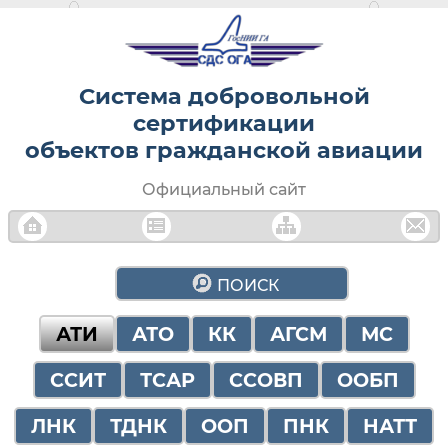
Система добровольной
сертификации
объектов гражданской авиации
Официальный сайт
ПОИСК
АТИ
АТО
КК
АГСМ
МС
ССИТ
ТСАР
ССОВП
ООБП
ЛНК
ТДНК
ООП
ПНК
НАТТ