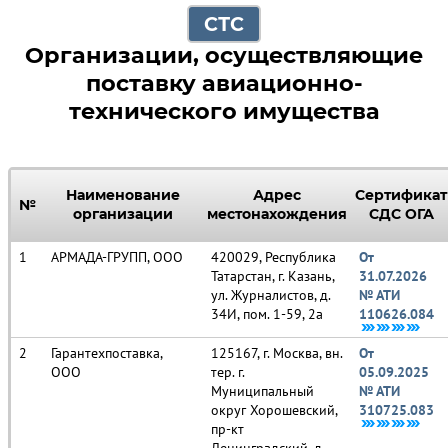
СТС
Организации, осуществляющие
поставку авиационно-
технического имущества
Наименование
Адрес
Сертификат
№
организации
местонахождения
СДС ОГА
АРМАДА-ГРУПП, ООО
420029, Республика
От
Татарстан, г. Казань,
31.07.2026
ул. Журналистов, д.
№ АТИ
34И, пом. 1-59, 2а
110626.084
Гарантехпоставка,
125167, г. Москва, вн.
От
ООО
тер. г.
05.09.2025
Муниципальный
№ АТИ
округ Хорошевский,
310725.083
пр-кт
Ленинградский, д.