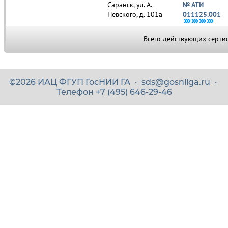
Саранск, ул. А.
№ АТИ
Невского, д. 101а
011125.001
Всего действующих серт
©
2026
ИАЦ ФГУП ГосНИИ ГА
·
sds@gosniiga.ru
·
Телефон +7 (495) 646-29-46